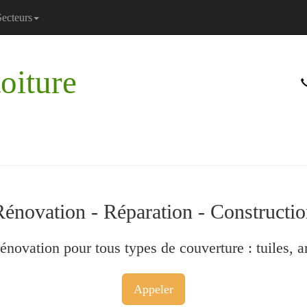
Secteurs
toiture
énovation - Réparation - Constructi
rénovation pour tous types de couverture :
tuiles
,
a
Appeler