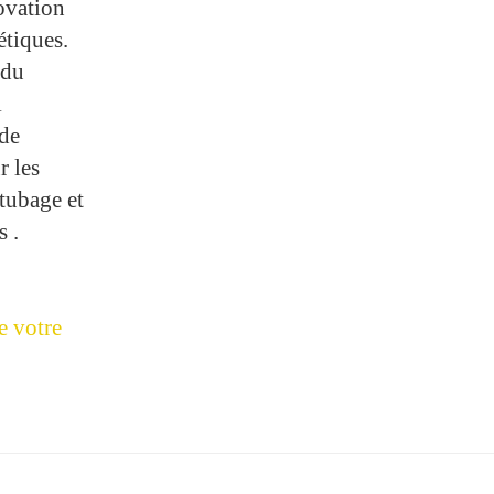
ovation
étiques.
 du
i
 de
r les
tubage
et
 .
 votre