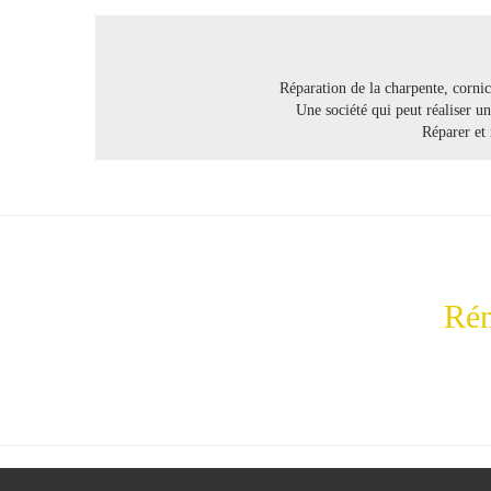
Réparation
de la
charpente
,
corni
Une
société
qui peut réaliser u
Réparer
et
Rén