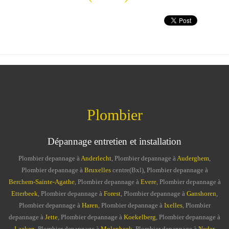
Plombier
Dépannage entretien et installation
Plombier depannage à
Anderlecht
, Plombier depannage à
Auderghem
,
Plombier depannage à
Bruxelles
centre(Bxl), Plombier depannage à
Berchem-Sainte-Agathe
, Plombier depannage à
Evere
, Plombier depannage à
Etterbeek
, Plombier depannage à
Forest
, Plombier depannage à
Ganshoren
,
Plombier depannage à
Haren
, Plombier depannage à
Ixelles
, Plombier
depannage à
Jette
, Plombier depannage à
Koekelberg
, Plombier depannage à
Laeken
, Plombier depannage à
Molenbeek
, Plombier depannage à
Neder