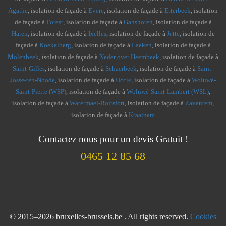
Agathe
, isolation de façade à
Evere
, isolation de façade à
Etterbeek
, isolation
de façade à
Forest
, isolation de façade à
Ganshoren
, isolation de façade à
Haren
, isolation de façade à
Ixelles
, isolation de façade à
Jette
, isolation de
façade à
Koekelberg
, isolation de façade à
Laeken
, isolation de façade à
Molenbeek
, isolation de façade à
Neder over Heembeek
, isolation de façade à
Saint-Gilles
, isolation de façade à
Schaerbeek
, isolation de façade à
Saint-
Josse-ten-Noode
, isolation de façade à
Uccle
, isolation de façade à
Woluwé-
Saint-Pierre (WSP)
, isolation de façade à
Woluwé-Saint-Lambert (WSL)
,
isolation de façade à
Watermael-Boitsfort
, isolation de façade à
Zaventem
,
isolation de façade à
Kraainem
Contactez nous pour un devis Gratuit !
0465 12 85 68
© 2015–2026 bruxelles-brussels.be . All rights reserved.
Cookies