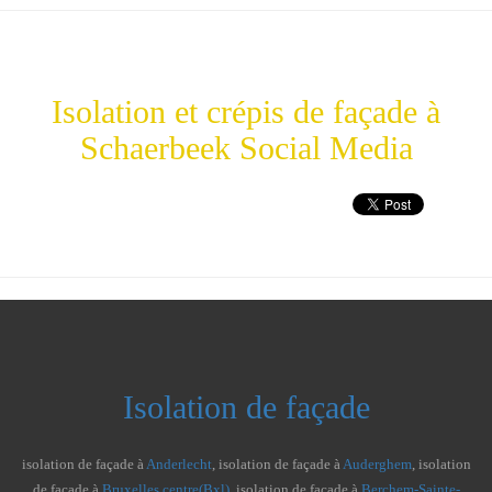
Isolation et crépis de façade à
Schaerbeek
Social Media
Isolation de façade
isolation de façade à
Anderlecht
, isolation de façade à
Auderghem
, isolation
de façade à
Bruxelles centre(Bxl)
, isolation de façade à
Berchem-Sainte-