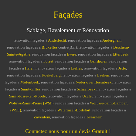
Façades
Sablage, Ravalement et Rénovation
rénovation façades à
Anderlecht
, rénovation façades à
Auderghem
,
rénovation façades à
Bruxelles
centre(Bxl), rénovation façades à
Berchem-
Sainte-Agathe
, rénovation façades à
Evere
, rénovation façades à
Etterbeek
,
rénovation façades à
Forest
, rénovation façades à
Ganshoren
, rénovation
façades à
Haren
, rénovation façades à
Ixelles
, rénovation façades à
Jette
,
rénovation façades à
Koekelberg
, rénovation façades à
Laeken
, rénovation
façades à
Molenbeek
, rénovation façades à
Neder over Heembeek
, rénovation
façades à
Saint-Gilles
, rénovation façades à
Schaerbeek
, rénovation façades à
Saint-Josse-ten-Noode
, rénovation façades à
Uccle
, rénovation façades à
Woluwé-Saint-Pierre (WSP)
, rénovation façades à
Woluwé-Saint-Lambert
(WSL)
, rénovation façades à
Watermael-Boitsfort
, rénovation façades à
Zaventem
, rénovation façades à
Kraainem
Contactez nous pour un devis Gratuit !